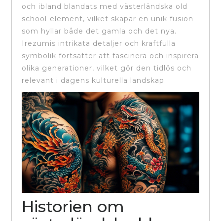
och ibland blandats med västerländska old
school-element, vilket skapar en unik fusion
som hyllar både det gamla och det nya.
Irezumis intrikata detaljer och kraftfulla
symbolik fortsätter att fascinera och inspirera
olika generationer, vilket gör den tidlös och
relevant i dagens kulturella landskap.
Historien om