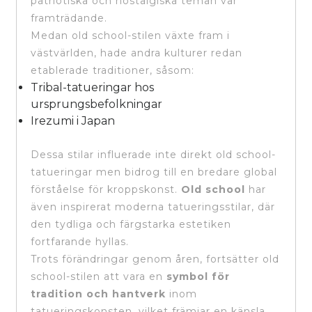
patriotiska och nostalgiska teman var
framträdande.
Medan old school-stilen växte fram i
västvärlden, hade andra kulturer redan
etablerade traditioner, såsom:
Tribal-tatueringar hos
ursprungsbefolkningar
Irezumi i Japan
Dessa stilar influerade inte direkt old school-
tatueringar men bidrog till en bredare global
förståelse för kroppskonst.
Old school
har
även inspirerat moderna tatueringsstilar, där
den tydliga och färgstarka estetiken
fortfarande hyllas.
Trots förändringar genom åren, fortsätter old
school-stilen att vara en
symbol för
tradition och hantverk
inom
tatueringskonsten, vilket främjar en känsla