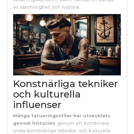
av samhörighet och historia.
Konstnärliga tekniker
och kulturella
influenser
Många tatueringsstilar har utvecklats
genom historien
genom att kombinera
unika konstnärliga tekniker och kulturella