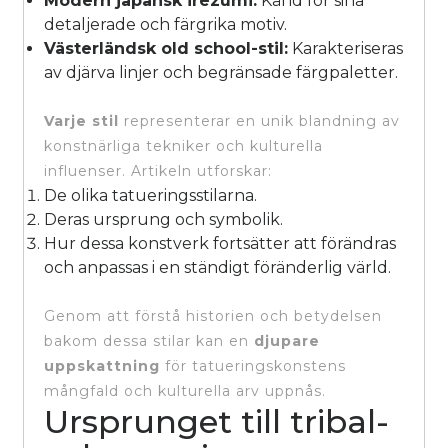
Modern japansk irezumi:
Känd för sina
detaljerade och färgrika motiv.
Västerländsk old school-stil:
Karakteriseras
av djärva linjer och begränsade färgpaletter.
Varje stil
representerar en unik blandning av
konstnärliga tekniker och kulturella
influenser. Artikeln utforskar:
De olika tatueringsstilarna.
Deras ursprung och symbolik.
Hur dessa konstverk fortsätter att förändras
och anpassas i en ständigt föränderlig värld.
Genom att förstå historien och betydelsen
bakom dessa stilar kan en
djupare
uppskattning
för tatueringskonstens
mångfald och kulturella arv uppnås.
Ursprunget till tribal-