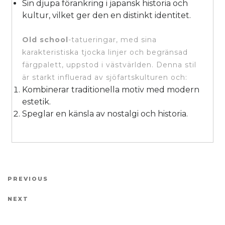
Sin djupa förankring i japansk historia och
kultur, vilket ger den en distinkt identitet.
Old school
-tatueringar, med sina
karakteristiska tjocka linjer och begränsad
färgpalett, uppstod i västvärlden. Denna stil
är starkt influerad av sjöfartskulturen och:
Kombinerar traditionella motiv med modern
estetik.
Speglar en känsla av nostalgi och historia.
Inläggsnavigering
Previous Post
PREVIOUS
Next Post
NEXT