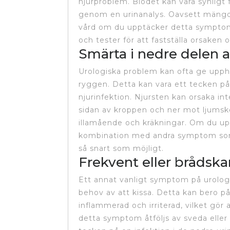
njurproblem. Blodet kan vara synligt 
genom en urinanalys. Oavsett mängde
vård om du upptäcker detta sympto
och tester för att fastställa orsaken 
Smärta i nedre delen 
Urologiska problem kan ofta ge uppho
ryggen. Detta kan vara ett tecken på
njurinfektion. Njursten kan orsaka in
sidan av kroppen och ner mot ljumsken
illamående och kräkningar. Om du upp
kombination med andra symptom som f
så snart som möjligt.
Frekvent eller brådska
Ett annat vanligt symptom på urologi
behov av att kissa. Detta kan bero på 
inflammerad och irriterad, vilket gör
detta symptom åtföljs av sveda eller 