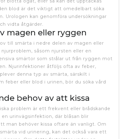
för blotta ögat, eller så kan det upptäckas
n blod är det viktigt att omedelbart söka
m. Urologen kan genomföra undersökningar
och vidta åtgärder.
av magen eller ryggen
v till smärta i nedre delen av magen eller
 njurproblem, såsom njursten eller en
tensiva smärtor som strålar ut från ryggen mot
. Njurinfektioner åtföljs ofta av feber,
lever denna typ av smärta, särskilt i
eber eller blod i urinen, bör du söka vård
nde behov av att kissa
ska problem är ett frekvent eller brådskande
en urinvägsinfektion, där blåsan blir
 att man behöver kissa oftare än vanligt. Om
smärta vid urinering, kan det också vara ett