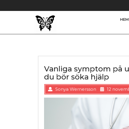
Skip to content
HEM
Vanliga symptom på u
du bör söka hjälp
Sonya Wernersson
12 novemb