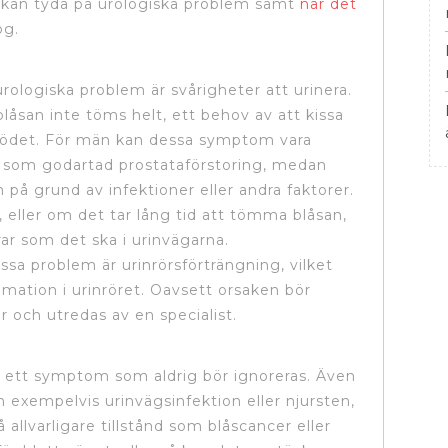
kan tyda på urologiska problem samt
när det
og.
ologiska problem är svårigheter att urinera.
blåsan inte töms helt, ett behov av att kissa
inflödet. För män kan dessa symptom vara
, som godartad prostataförstoring, medan
på grund av infektioner eller andra faktorer.
 eller om det tar lång tid att tömma blåsan,
rar som det ska i urinvägarna.
ssa problem är urinrörsförträngning, vilket
mmation i urinröret. Oavsett orsaken bör
var och utredas av en specialist.
är ett symptom som aldrig bör ignoreras. Även
m exempelvis urinvägsinfektion eller njursten,
 allvarligare tillstånd som blåscancer eller