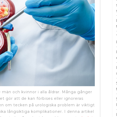
män och kvinnor i alla åldrar. Många gånger
et gör att de kan förbises eller ignoreras
en om tecken på urologiska problem är viktigt
ika långsiktiga komplikationer. I denna artikel